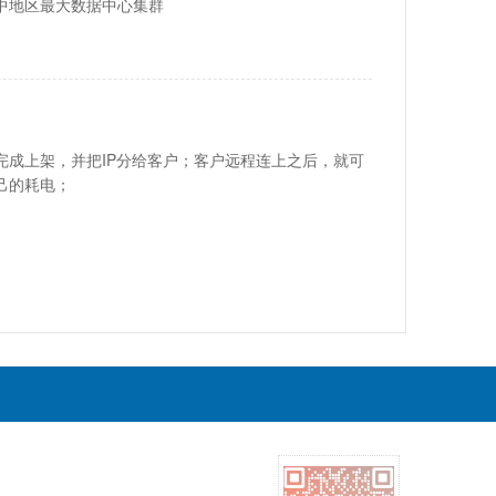
中地区最大数据中心集群
完成上架，并把IP分给客户；客户远程连上之后，就可
己的耗电；