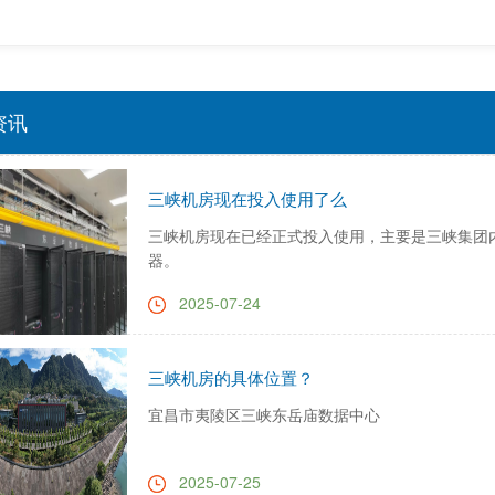
资讯
三峡机房现在投入使用了么
三峡机房现在已经正式投入使用，主要是三峡集团
器。
2025-07-24
三峡机房的具体位置？
宜昌市夷陵区三峡东岳庙数据中心
2025-07-25